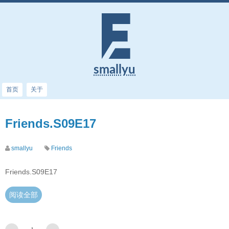
smallyu
首页
关于
Friends.S09E17
smallyu
Friends
Friends.S09E17
阅读全部