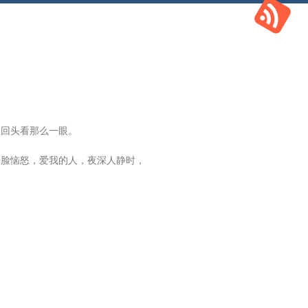
敢回头看那么一眼。
一脸恼怒，爱我的人，夜深人静时，