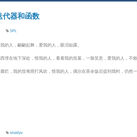
迭代器和函数
SPL
恨我的人，翩翩起舞，爱我的人，眼泪如露。
朝西埋在地下深处，恨我的人，看着我的坟墓，一脸笑意，爱我的人，不
经腐烂，我的坟堆雨打风吹，恨我的人，偶尔在茶余饭后提到我时，仍然
。
smallyu